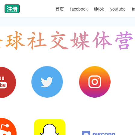
注册
首页
facebook
tiktok
youtube
i