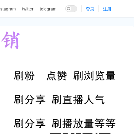
nstagram
twitter
telegram
登录
注册