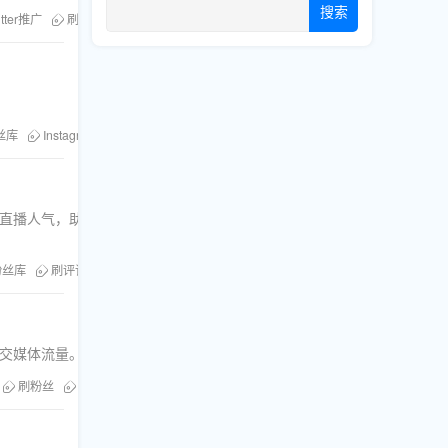
搜索
itter推广
刷点赞
粉丝库
刷评论
丝库
Instagram视频优化
评论和直播人气，助你轻松实现流量增长目
粉丝库
刷评论
刷分享
刷直播人气
社交媒体流量。
刷粉丝
刷点赞
粉丝库
刷评论
刷浏览
刷分享