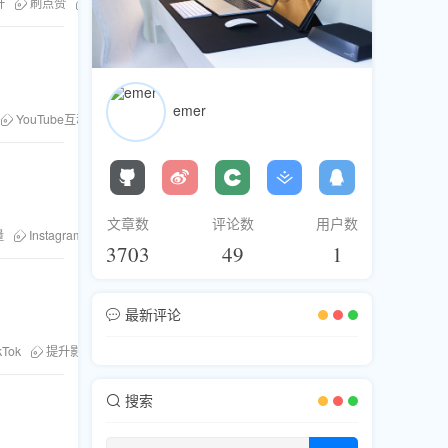
升
刷点赞
粉丝库
刷浏览
。
emer
YouTube互动率
刷订阅
文章数
评论数
用户数
量
Instagram故事
故事营销
3703
49
1
最新评论
。
kTok
提升影响力
YouTube
Twitter
Facebook
刷粉丝
刷点赞
搜索