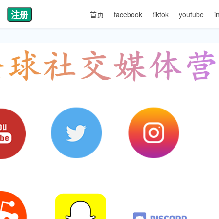
注册
首页
facebook
tiktok
youtube
i