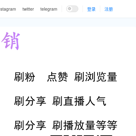
nstagram
twitter
telegram
登录
注册