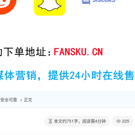
 | 安全可靠
正文
本文约
751
字，阅读需
4
分钟
225