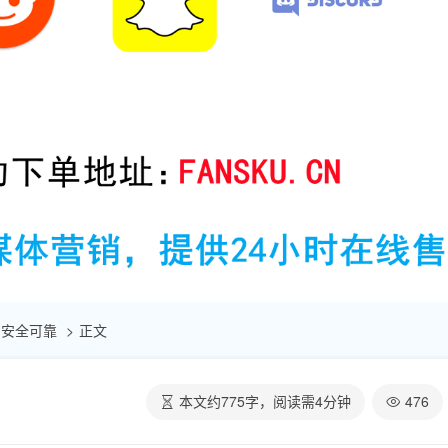
 | 安全可靠
正文
本文约
775
字，阅读需
4
分钟
476