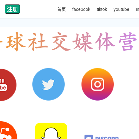
注册
首页
facebook
tiktok
youtube
i