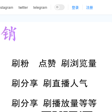
nstagram
twitter
telegram
登录
注册