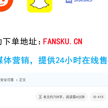
 | 安全可靠
正文
本文约
708
字，阅读需
4
分钟
415