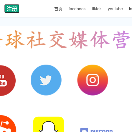
注册
首页
facebook
tiktok
youtube
i