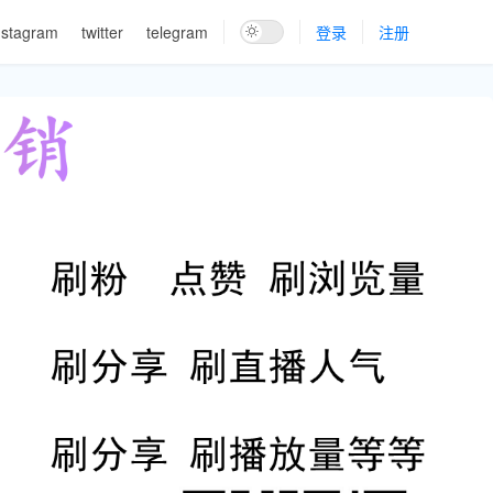
nstagram
twitter
telegram
登录
注册