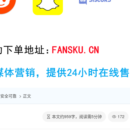
 | 安全可靠
正文
本文约
959
字，阅读需
5
分钟
172