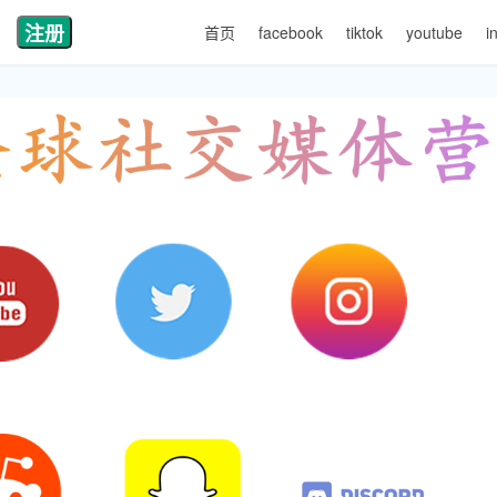
注册
首页
facebook
tiktok
youtube
i