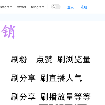
nstagram
twitter
telegram
登录
注册