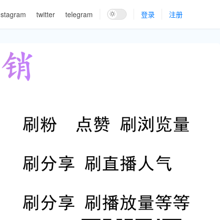
nstagram
twitter
telegram
登录
注册