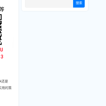
搜索
k还是
实用的策