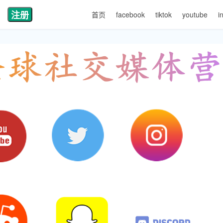
注册
首页
facebook
tiktok
youtube
i