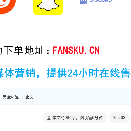
 | 安全可靠
正文
本文约
960
字，阅读需
5
分钟
293