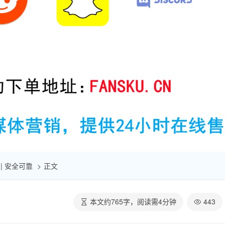
 | 安全可靠
正文
本文约
765
字，阅读需
4
分钟
443