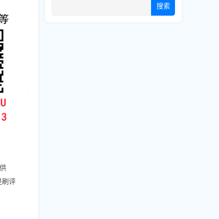
搜索
供
还是刷评