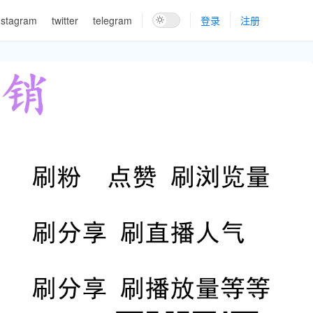
nstagram
twitter
telegram
登录
注册