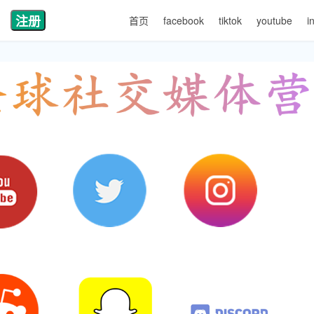
注册
首页
facebook
tiktok
youtube
i